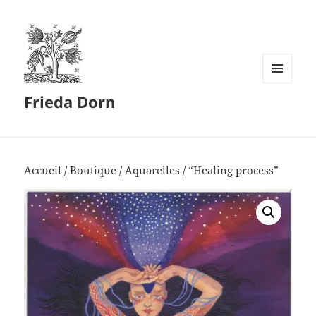
MENU
Frieda Dorn
ET
WIDGETS
Accueil
/
Boutique
/
Aquarelles
/ “Healing process”