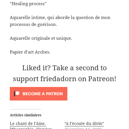
r
r
u
“Healing process”
s
s
n
u
u
l
r
r
i
Aquarelle intime, qui aborde la question de mon
F
P
e
a
i
n
processus de guérison.
c
n
p
e
t
a
b
e
r
o
r
e
Aquarelle originale et unique.
o
e
-
k
s
m
(
t
a
o
(
i
Papier d’art Arches.
u
o
l
v
u
à
r
v
u
Liked it? Take a second to
e
r
n
d
e
a
a
d
m
support friedadorn on Patreon!
n
a
i
s
n
(
u
s
o
n
u
u
e
n
v
n
e
r
o
n
e
u
o
d
v
u
a
e
v
n
l
e
s
Articles similaires
l
l
u
e
l
n
Le chant de l’âme,
“à l’écoute du divin”
f
e
e