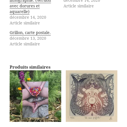
lithographie. (Version
décembre 14, 2020
e
f
n
n
e
o
avec dorures et
Article similaire
ê
n
u
aquarelle)
t
ê
v
r
t
e
décembre 14, 2020
e
r
l
Article similaire
)
e
l
)
e
f
Grillon, carte postale.
e
n
décembre 13, 2020
ê
Article similaire
t
r
e
)
Produits similaires