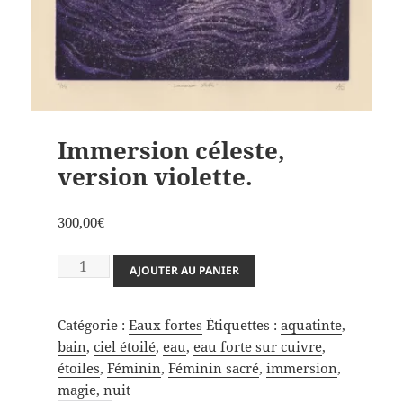
Immersion céleste,
version violette.
300,00
€
quantité
AJOUTER AU PANIER
de
Immersion
Catégorie :
Eaux fortes
Étiquettes :
aquatinte
,
céleste,
bain
,
ciel étoilé
,
eau
,
eau forte sur cuivre
,
version
étoiles
,
Féminin
,
Féminin sacré
,
immersion
,
violette.
magie
,
nuit