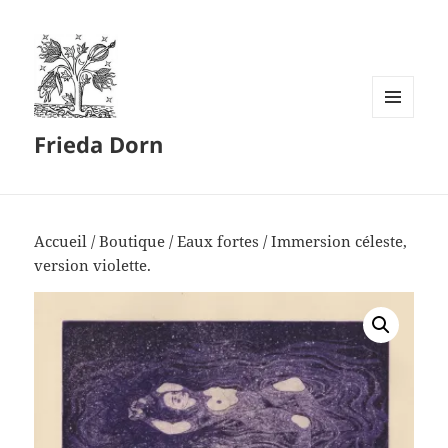
MENU
Frieda Dorn
ET
WIDGETS
Accueil
/
Boutique
/
Eaux fortes
/ Immersion céleste,
version violette.