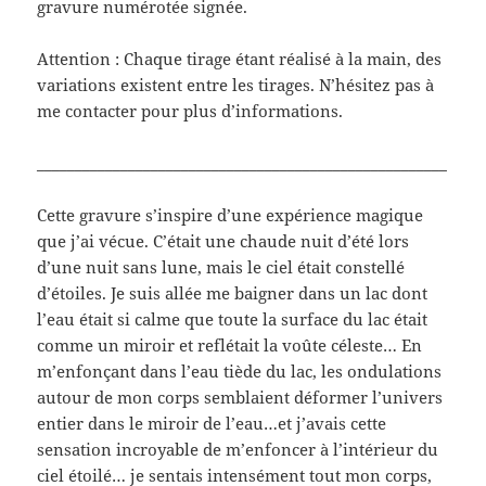
o
(
i
gravure numérotée signée.
u
o
l
v
u
à
r
v
u
Attention : Chaque tirage étant réalisé à la main, des
e
r
n
d
e
a
variations existent entre les tirages. N’hésitez pas à
a
d
m
n
a
i
me contacter pour plus d’informations.
s
n
(
u
s
o
n
u
u
e
n
v
______________________________________________________
n
e
r
o
n
e
u
o
d
Cette gravure s’inspire d’une expérience magique
v
u
a
e
v
n
que j’ai vécue. C’était une chaude nuit d’été lors
l
e
s
l
l
u
d’une nuit sans lune, mais le ciel était constellé
e
l
n
f
e
e
d’étoiles. Je suis allée me baigner dans un lac dont
e
f
n
n
e
o
l’eau était si calme que toute la surface du lac était
ê
n
u
t
ê
v
comme un miroir et reflétait la voûte céleste… En
r
t
e
m’enfonçant dans l’eau tiède du lac, les ondulations
e
r
l
)
e
l
autour de mon corps semblaient déformer l’univers
)
e
f
entier dans le miroir de l’eau…et j’avais cette
e
n
sensation incroyable de m’enfoncer à l’intérieur du
ê
t
ciel étoilé… je sentais intensément tout mon corps,
r