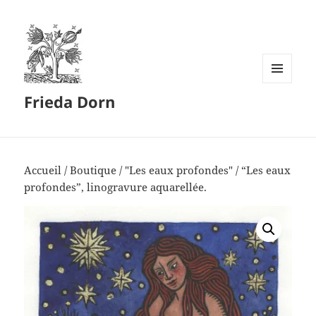
MENU
Frieda Dorn
ET
WIDGETS
Accueil
/
Boutique
/
"Les eaux profondes"
/ “Les eaux
profondes”, linogravure aquarellée.