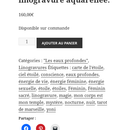
160,00
€
Disponible sur commande
quantité
AJOUTER AU PANIER
de
"Les
Catégories :
"Les eaux profondes"
,
eaux
Linogravures
Étiquettes :
carte de l'étoile
,
profondes",
ciel étoilé
,
conscience
,
eaux profondes
,
linogravure
énergie de vie
,
énergie féminine
,
énergie
aquarellée.
sexuelle
,
étoile
,
étoiles
,
Féminin
,
Féminin
sacré
,
linogravure
,
magie
,
mon corps est
mon temple
,
mystère
,
nocturne
,
nuit
,
tarot
de marseille
,
yoni
Partager :
C
C
C