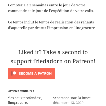
d
e
a
Comptez 1 à 2 semaines entre le jour de votre
a
d
m
n
a
i
commande et le jour de l’expédition de votre colis.
s
n
(
u
s
o
n
u
u
e
n
v
Ce temps inclut le temps de réalisation des rehauts
n
e
r
o
n
e
d’aquarelle par dessus l’impression en linogravure.
u
o
d
v
u
a
e
v
n
l
e
s
l
l
u
e
l
n
f
e
e
Liked it? Take a second to
e
f
n
n
e
o
ê
n
u
support friedadorn on Patreon!
t
ê
v
r
t
e
e
r
l
)
e
l
)
e
f
e
n
ê
t
Articles similaires
r
e
“les eaux profondes”,
“Anémone sous la lune”
)
linogravure.
décembre 13, 2020