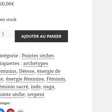
60,00
€
 en stock
uantité
AJOUTER AU PANIER
e
aga
atégorie :
Pointes sèches
ndienne,
tiquettes :
archétypes
pointe
éminins
,
Déesse
,
énergie de
èche).
ie
,
énergie féminine
,
Féminin
,
éminin sacré
,
inde
,
naga
,
ointe sèche
,
serpent
rtager :
C
C
C