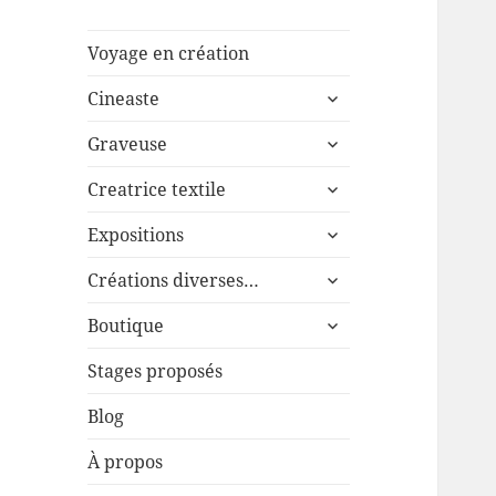
Voyage en création
ouvrir
Cineaste
le
ouvrir
sous-
Graveuse
le
menu
ouvrir
sous-
Creatrice textile
le
menu
ouvrir
sous-
Expositions
le
menu
ouvrir
sous-
Créations diverses…
le
menu
ouvrir
sous-
Boutique
le
menu
sous-
Stages proposés
menu
Blog
À propos