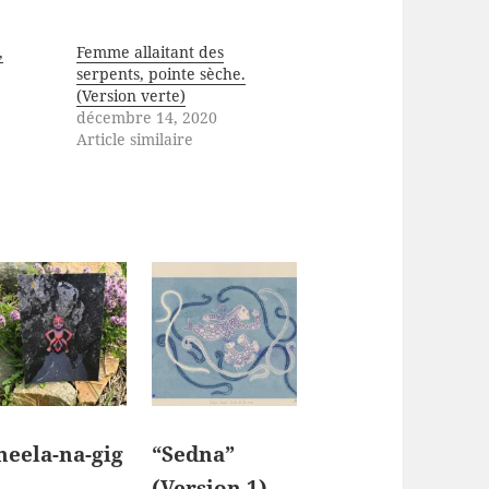
,
Femme allaitant des
serpents, pointe sèche.
0
(Version verte)
décembre 14, 2020
Article similaire
heela-na-gig
“Sedna”
(Version 1)