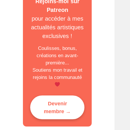
Rejoins-moi sur
Patreon
pour accéder à mes
actualités artistiques
exclusives !
Coulisses, bonus,
créations en avant-
première...
Soutiens mon travail et
rejoins la communauté
Devenir
membre →